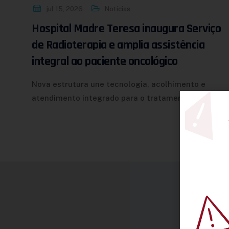
jul 15, 2026
Notícias
Hospital Madre Teresa inaugura Serviço
de Radioterapia e amplia assistência
integral ao paciente oncológico
Nova estrutura une tecnologia, acolhimento e
atendimento integrado para o tratamento do…
Ace