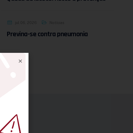
jul 06, 2026
Notícias
Previna-se contra pneumonia
ções