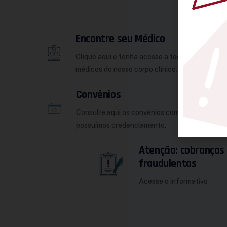
Encontre seu Médico
Clique aqui e tenha acesso a todos os
médicos do nosso corpo clínico.
Convênios
Consulte aqui os convênios com os quais
possuímos credenciamento.
Atenção: cobranças
fraudulentas
Acesse o informativo