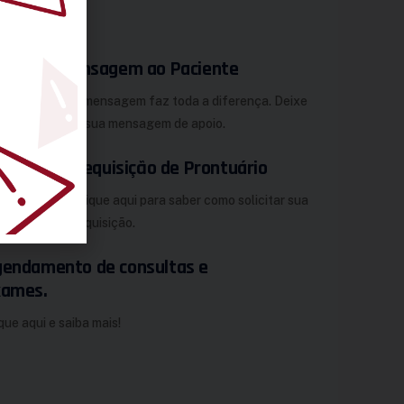
Mensagem ao Paciente
Sua mensagem faz toda a diferença. Deixe
aqui sua mensagem de apoio.
Requisição de Prontuário
Clique aqui para saber como solicitar sua
requisição.
endamento de consultas e
xames.
que aqui e saiba mais!