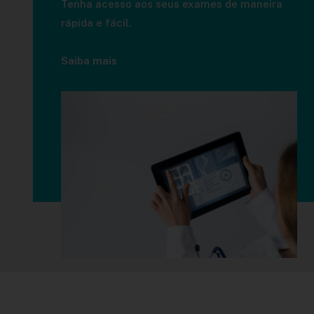
Tenha acesso aos seus exames de maneira
rápida e fácil.
Saiba mais