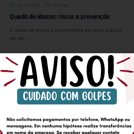
jul 09, 2026
Notícias
Queda de idosos: riscos e prevenção
A queda de idosos é um problema de saúde pública:
um em…
Menu de
sso Rápido e informa