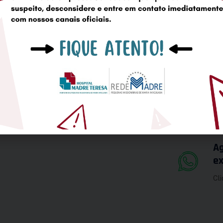
Horário de Visitas
Acesse aqui nossos horários de visitas e as
informações necessárias.
Lista de Exames
Conheça a variedade de exames que
realizamos.
Ag
e
Cli