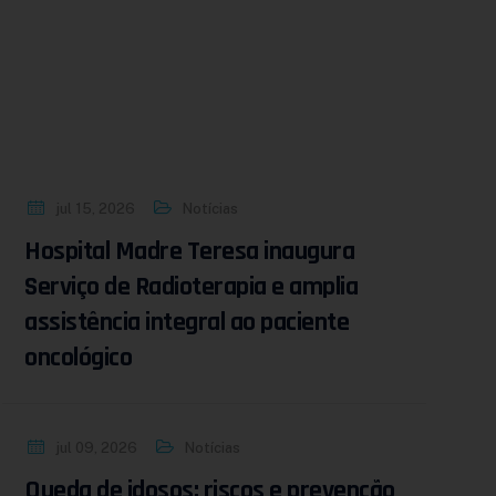
jul 15, 2026
Notícias
Hospital Madre Teresa inaugura
Serviço de Radioterapia e amplia
assistência integral ao paciente
oncológico
jul 09, 2026
Notícias
Queda de idosos: riscos e prevenção