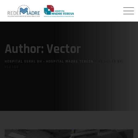
Author: Vector
HOSPITAL GERAL BH - HOSPITAL MADRE TERESA
>
ARTICLES BY:
VECTOR