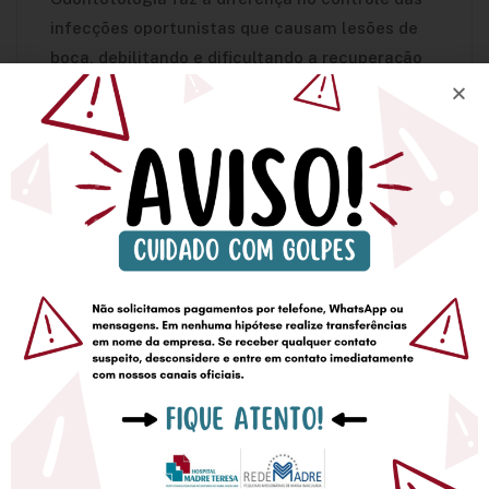
infecções oportunistas que causam lesões de
boca, debilitando e dificultando a recuperação
desse paciente de maneira sistêmica”, diz.