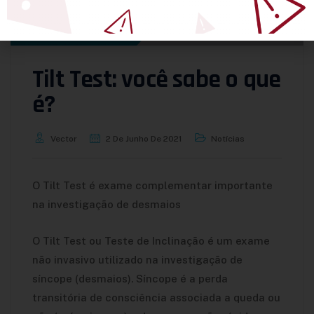
Tilt Test: você sabe o que
é?
Vector
2 De Junho De 2021
Notícias
O Tilt Test é exame complementar importante
na investigação de desmaios
O Tilt Test ou Teste de Inclinação é um exame
não invasivo utilizado na investigação de
síncope (desmaios). Síncope é a perda
transitória de consciência associada a queda ou