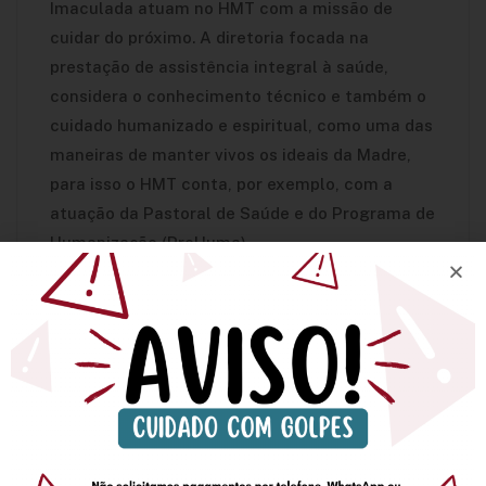
Imaculada atuam no HMT com a missão de
cuidar do próximo. A diretoria focada na
prestação de assistência integral à saúde,
considera o conhecimento técnico e também o
cuidado humanizado e espiritual, como uma das
maneiras de manter vivos os ideais da Madre,
para isso o HMT conta, por exemplo, com a
atuação da Pastoral de Saúde e do Programa de
Humanização (ProHuma),
A Diretora Geral, Ir. Neusa Palhão, conta que são
muitos os objetivos para os próximos anos,
sempre alinhados com o legado deixado por
Madre Teresa. “ Viver o sonho de nossa
fundadora é extremamente gratificante. Nós,
Pequenas Missionárias de Maria Imaculada,
continuaremos firmes no propósito que nos foi