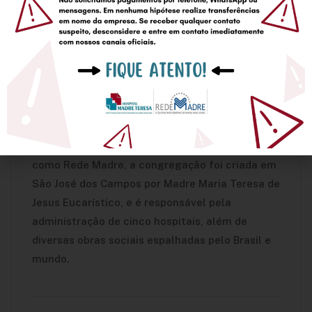
confiado há 75 anos atrás”, comenta a Diretora.
Sobre a Rede Madre (IPMMI)
Em 08 de novembro de 1936, nascia
oficialmente a Congregação das Pequenas
Missionárias de Maria Imaculada, reconhecida e
aprovada pelo Papa Pio XI. Hoje, conhecida
como Rede Madre, a congregação foi criada em
São José dos Campos por Madre Maria Teresa de
Jesus Eucarístico, e é responsável pela
administração de cinco hospitais, além de
diversas obras sociais espalhadas pelo Brasil e
mundo.