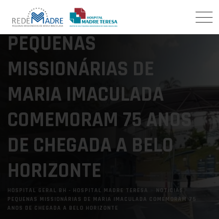
PEQUENAS
MISSIONÁRIAS DE
MARIA IMACULADA
COMEMORAM 75 ANOS
DE CHEGADA A BELO
HORIZONTE
HOSPITAL GERAL BH - HOSPITAL MADRE TERESA
>
NOTÍCIAS
>
PEQUENAS MISSIONÁRIAS DE MARIA IMACULADA COMEMORAM 75
ANOS DE CHEGADA A BELO HORIZONTE